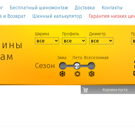
ог
Бесплатный шиномонтаж
Доставка
Контакты
а и Возврат
Шинный калькулятор
Гарантия низких цен!
Ширина
Профиль
Диаметр
П
шины
рам
Зима
Лето
Всесезонная
Сезон
Корзина пуста