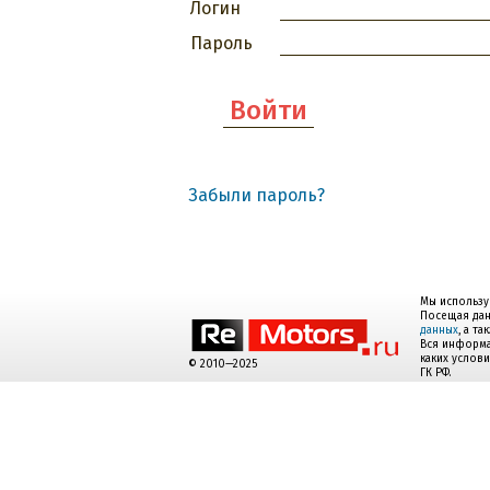
Логин
Пароль
Забыли пароль?
Мы использу
Посещая дан
данных
, а т
Вся информа
каких услов
© 2010—2025
ГК РФ.