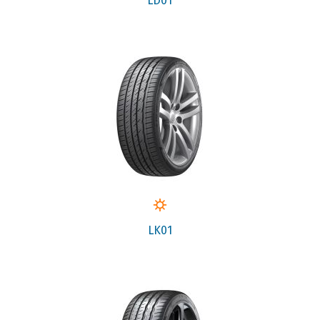
LD01
LK01