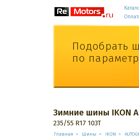
Катал
Оплат
Подобрать 
по парамет
Зимние шины IKON A
235/55 R17 103T
Главная
Шины
IKON
AUTOG