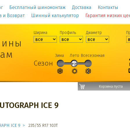
ог
Бесплатный шиномонтаж
Доставка
Контакты
а и Возврат
Шинный калькулятор
Гарантия низких цен!
Ширина
Профиль
Диаметр
П
шины
рам
Зима
Лето
Всесезонная
Сезон
Корзина пуста
UTOGRAPH ICE 9
RAPH ICE 9
235/55 R17 103T