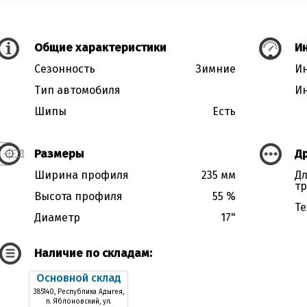
Общие характеристики
Ин
Сезонность
Зимние
Ин
Тип автомобиля
Ин
Шипы
Есть
Размеры
Д
Ширина профиля
235 мм
Дл
тр
Высота профиля
55 %
Те
Диаметр
17"
Наличие по складам:
Основной склад
385140, Республика Адыгея,
п. Яблоновский, ул.